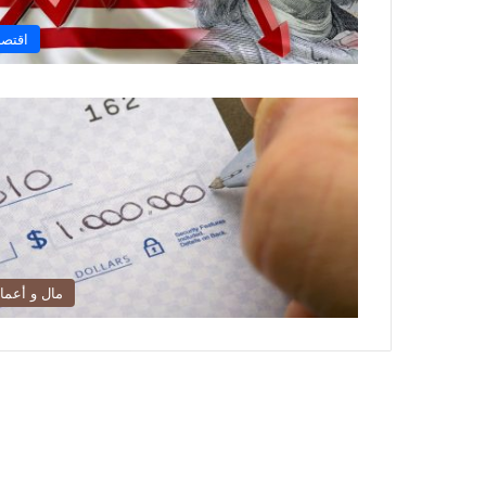
اقتصا
مال و أعما