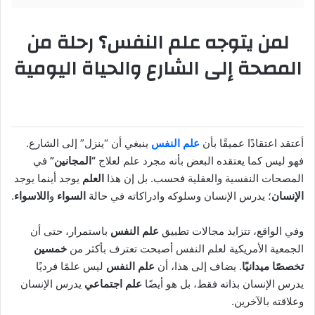
لمن يتوجه
علم النفس
؟ رحلة من
المصحة إلى الشارع والحياة اليومية
أعتقد اعتقادًا عميقًا بأن
علم النفس
ينبغي أن “ينزل” إلى الشارع.
فهو ليس كما يعتقده البعض بأنه مجرد علم لعلاج
“المجانين”
في
المصحات النفسية والعقلية فحسب. بل إن هذا
العلم
يوجد أينما يوجد
الإنسان
؛ يدرس الإنسان وسلوكه وادراكاته في حالة
السواء
و
اللاسواء
.
وفي الواقع، تتزايد مجالات تطبيق
علم النفس
باستمرار، حتى أن
الجمعية الأمريكية لعلم النفس أصبحت تعترف بأكثر من
خمسين
تخصصًا ميدانيًا
. يضاف إلى هذا، أن
علم النفس
ليس علمًا فرديًا
يدرس الإنسان بذاته فقط، بل هو أيضًا
علم اجتماعي
يدرس الإنسان
وعلاقته بالآخرين.