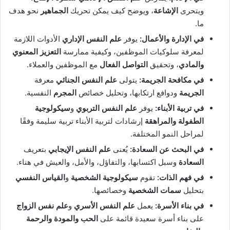
ويتحرى
الإشاعة
، ويوضح كيف يمكن تحريك
الجماهير
نحو هدف
ما.
في الإدارة والأعمال:
يوفر
علم النفس الإداري
الأدوات اللازمة
لمعرفة سلوكيات الموظفين، وكيفية ممارسة
التعزيز المعنوي
والمادي
، وتحقيق
التواصل الفعال
مع الموظفين والعملاء.
في مكافحة الجريمة:
يتولى
علم النفس الجنائي
معرفة
الجريمة
ودوافع ارتكابها، وتحليل خصائص
المجرم
النفسية.
في تربية الأبناء:
يوفر
علم النفس التربوي
و
سيكولوجية
الطفولة والمراهقة
إرشادات لتربية الأبناء تربية سليمة وفقًا
لمراحل النمو المختلفة.
في البحث عن السعادة:
يُعنى
علم النفس الإيجابي
بتعريف
السعادة
وسبل اكتسابها، والتفاؤل، والأمل، والعيش في هناء.
في فهم الذات:
تقوم
سيكولوجية الشخصية
و
القياس النفسي
بتحليل
سمات الشخصية
وخصائصها.
في بناء الأسرة:
يعمل
علم النفس الأسري
و
علم نفس الزواج
على بناء أسرة سعيدة قائمة على
الحب والمودة والرحمة