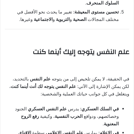
السلوك المنحرف
.
تحسين مستوى المعيشة:
تغيير ما يحدث نحو الأفضل في
مختلف المجالات
الصحية
و
التربوية
و
الاجتماعية
وغيرها.
علم النفس يتوجه إليك أينما كنت
في الحقيقة، لا يمكن تلخيص إلى من يتوجه
علم النفس
بالتحديد،
لكن يمكن الإشارة إلى الآتي:
علم النفس يتوجه لك أنت أينما كنت
،
ويتغلغل في كل جوانب حياتك العملية والشخصية:
في السلك العسكري:
يدرس
علم النفس العسكري
الجنود
وخصائصهم، ودوافع
الحرب النفسية
، وكيفية
رفع الروح
المعنوية
.
في الإعلام:
يمارس
علم النفس الإعلامي
سطوة
الإقناع
،