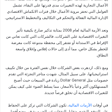
الأعمال التجارية لهذه التغييرات مدى قدرتها على البقاء، تشمل
العوامل التي تحفز مرونة الأعمال خلال فترات الانكماش الاقتصادي
الإدارة المالية الفعالة والتحكم في التكاليف والتخطيط الاستراتيجي.
وتعد الأزمة المالية لعام 2008 بمثابة تذكير صارخ بكيفية تأثير
التغيرات الاقتصادية على الشركات، فالشركات التي كانت تعاني من
الإفراط في الاستدانة أو تفتقر إلى محفظة متنوعة كانت معرضة
للخطر بشكل خاص، مما أدى إلى حالات إفلاس وإغلاق واسعة
النطاق.
ومع ذلك، ازدهرت بعض الشركات خلال نفس الفترة من خلال تكييف
استراتيجياتها، على سبيل المثال، شهدت متاجر التجزئة التي تقدم
خصومات مثل Dollar General زيادة في المبيعات حيث أصبح
المستهلكون أكثر وعياً بالأسعار، مما يسلط الضوء على كيف يمكن
للتغيرات الاقتصادية أن تخلق فرصاً جديدة.
في أوقات
الأزمات المالية
، تكون الشركات التي تركز على الحفاظ
على التدفق النقدي وتقليل النفقات غير الضرورية في وضع أفضل