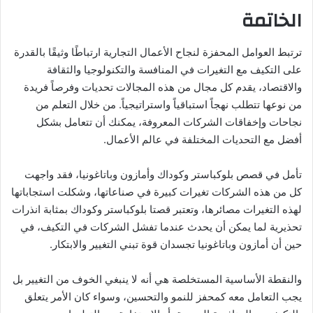
الخاتمة
ترتبط العوامل المحفزة لنجاح الأعمال التجارية ارتباطًا وثيقًا بالقدرة
على التكيف مع التغيرات في المنافسة والتكنولوجيا والثقافة
والاقتصاد، يقدم كل مجال من هذه المجالات تحديات وفرصاً فريدة
من نوعها تتطلب نهجاً استباقياً واستراتيجياً. من خلال التعلم من
نجاحات وإخفاقات الشركات المعروفة، يمكنك أن تتعامل بشكل
أفضل مع التحديات المختلفة في عالم الأعمال.
تأمل في قصص بلوكباستر وكوداك وأمازون وباتاغونيا، فقد واجهت
كل من هذه الشركات تغيرات كبيرة في صناعاتها، وشكلت استجاباتها
لهذه التغيرات مصائرها، وتعتبر قصتا بلوكباستر وكوداك بمثابة انذرات
تحذيرية لما يمكن أن يحدث عندما تفشل الشركات في التكيف، في
حين أن أمازون وباتاغونيا تجسدان قوة تبني التغيير والابتكار.
والنقطة الأساسية المستخلصة هي أنه لا ينبغي الخوف من التغيير بل
يجب التعامل معه كمحفز للنمو والتحسين، وسواء كان الأمر يتعلق