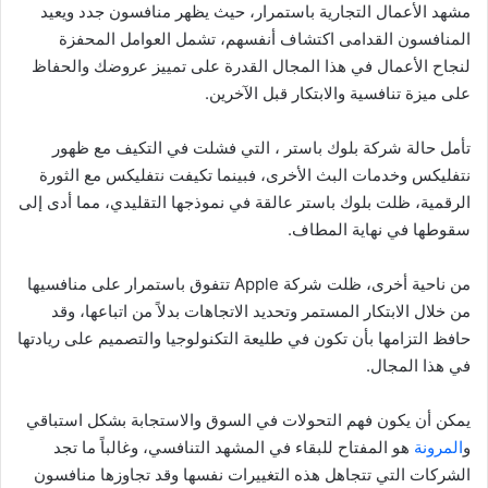
مشهد الأعمال التجارية باستمرار، حيث يظهر منافسون جدد ويعيد
المنافسون القدامى اكتشاف أنفسهم، تشمل العوامل المحفزة
لنجاح الأعمال في هذا المجال القدرة على تمييز عروضك والحفاظ
على ميزة تنافسية والابتكار قبل الآخرين.
تأمل حالة شركة بلوك باستر ، التي فشلت في التكيف مع ظهور
نتفليكس وخدمات البث الأخرى، فبينما تكيفت نتفليكس مع الثورة
الرقمية، ظلت بلوك باستر عالقة في نموذجها التقليدي، مما أدى إلى
سقوطها في نهاية المطاف.
من ناحية أخرى، ظلت شركة Apple تتفوق باستمرار على منافسيها
من خلال الابتكار المستمر وتحديد الاتجاهات بدلاً من اتباعها، وقد
حافظ التزامها بأن تكون في طليعة التكنولوجيا والتصميم على ريادتها
في هذا المجال.
يمكن أن يكون فهم التحولات في السوق والاستجابة بشكل استباقي
و
المرونة
هو المفتاح للبقاء في المشهد التنافسي، وغالباً ما تجد
الشركات التي تتجاهل هذه التغييرات نفسها وقد تجاوزها منافسون