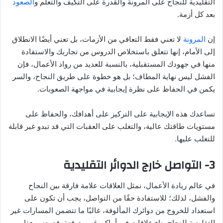
التقليدية للنجاح على المرونة والقدرة على التكيف والتعلم و
الصعود
بعد كل أزمة.
إن
المرونة
لا تعني فقط التعافي من الأزمات، بل تعني أيضًا الانطلاق
إلى الأمام، إنها تتعلق باستخلاص الدروس من تجاربك والاستفادة
منها في جهودك المستقبلية، بالنسبة للعديد من رواد الأعمال، فإن
الفشل ليس نهاية المطاف؛ بل هو خطوة على طريق النجاح، والسر
يكمن في الحفاظ على نظرة إيجابية في مواجهة الصعوبات.
تساعدك هذه الإيجابية على التركيز على أهدافك، والحفاظ على
مستويات طاقتك عالية، والتغلب على العقبات التي قد تبدو غير قابلة
للتغلب عليها.
3- التواصل خارج الدوائر التقليدية
في عالم ريادة الأعمال، نمثل العلاقات علامة فارقة بين النجاح
والفشل، لذلك؛ للاستفادة حقًا من التواصل، يجب أن تكون على
استعداد للخروج من دوائرك المألوفة، غالبًا ما تتضمن المسارات غير
التقليدية للنجاح بناء علاقات في أماكن غير متوقعةـ قد يعني هذا