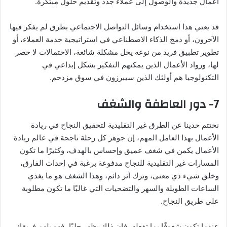
أعمال جديدة والوصول إلى عملاء جدد وتقديم حلول مبتكرة.
قد يعني هذا استخدام وسائل التواصل الاجتماعي بطرق لم يفكر فيها
الآخرون، أو دمج الذكاء الاصطناعي في استراتيجية خدمة العملاء، أو
تطوير تطبيق فريد من نوعه يحل مشكلة شائعة، الاحتمالات لا حصر
لها، ورواد الأعمال الذين يمكنهم التفكير بشكل إبداعي في
التكنولوجيا هم أولئك الذين سيبرزون في سوق مزدحم.
7- دور العاطفة والشغف
نختتم حدينا عن الطرق غير التقليدية لتحقيق النجاح في ريادة
الأعمال بهذا العامل المهم، إن جوهر كل رحلة ناجحة في عالم ريادة
الأعمال يكمن في شغف عميق وإحساس بالهدف، وكثيرًا ما تكون
المسارات غير التقليدية للنجاح مدفوعة برغبة في إحداث الفارق،
وخلق شيء ذي معنى، وترك أثر دائم، وهذا الشغف هو ما يغذي
الساعات الطويلة والسهر والتضحيات التي غالبًا ما تكون مطلوبة
على طريق النجاح.
عندما تكون شغوفًا بما تفعله، فإن ذلك يظهر جليًا، فهو يلهم فريقك،