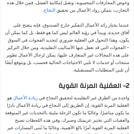
وخوض المجازفات المحسوبة، وتقبل إمكانية الفشل، فمن خلال هذه
التجارب، يتمكن رواد الأعمال من تحقيق
النجاح
.
عندما يختار رائد الأعمال التفكير خارج الصندوق، فإنه ينفتح على
آفاق جديدة، ويبدأ في رؤية العالم ليس كما هو فقط، بل كما يمكن أن
يكون، وهذا التحول في العقلية ضروري لتحديد الفجوات في السوق
– الفجوات التي قد تغفل عنها الأساليب التقليدية، ومن خلال التركيز
على هذه المجالات غير المتعارف عليها، يمكن لرجال الأعمال تطوير
منتجات أو خدمات لا تلبي الاحتياجات الحالية فحسب، بل ويتوقع أيضًا
أن تلبي المتطلبات المستقبلية.
2- العقلية المرنة القوية
واحدة من الطرق غير التقليدية لتحقيق النجاح في
ريادة الأعمال
هو
العقلية المرنة القوية، إن الطريق إلى النجاح في ريادة الأعمال نادرًا
ما يكون مباشرًا، وغالبًا ما تكون الرحلة مليئة بالتحديات غير المتوقعة
والعقبات التي تختبر عزيمتك وصبرك، وفي هذه اللحظات تصبح
العقلية المرنة القوية أمرًا بالغ الأهمية، وغالبًا ما تُبنى المسارات غير